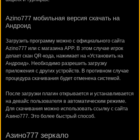
Azino777 мобильная версия скачать на
Андроид
Загрузить программу можно с официального сайта
Azino777 или с магазина APP. В этом случае игрок
делает скан QR-кода, нажимает на «Установить на
Андроид». Необходимо разрешить загрузку
приложения с других устройств. В противном случае
процедура скачивания будет отменена системой.
После загрузки плагин открывается и устанавливается
на девайс пользователя в автоматическим режиме.
Для скачивания можно использовать ссылку с сайта
Азино777. Это более быстрый способ.
Азино777 зеркало