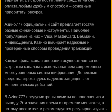
варианты. Быстрое поступление средств на счет,
оплата любым удобным способом – основные
приоритеты ресурса.
Азино777 официальный сайт предлагает гостям
разные финансовые инструменты. Наиболее
популярные из них – Visa, MasterCard, Вебмани,
Яндекс.Деньги. Казино выбирает надежные и
проверенные способы проведения транзакций.
Каждая финансовая операция осуществляется по
закрытым каналам с использованием современных
многоуровневых систем шифрования. Денежные
средства игрока здесь надежно защищены от
мошеннических действий.
В Azino777 предусмотрены лимиты по пополнению и
выводу. Эти значения время от времени меняются, а
потому посетителям рекомендуется регулярно изучать