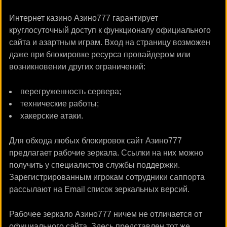
Интернет казино Азино777 гарантирует
круглосуточный доступ к функционалу официального
сайта и азартным играм. Вход на страницу возможен
даже при блокировке ресурса провайдером или
возникновении других ограничений:
перегруженность сервера;
технические работы;
хакерские атаки.
Для обхода любых блокировок сайт Азино777
предлагает рабочие зеркала. Ссылки на них можно
получить у специалистов службы поддержки.
Зарегистрированным игрокам сотрудники саппорта
рассылают на Email список зеркальных версий.
Рабочее зеркало Азино777 ничем не отличается от
официального сайта. Здесь представлен тот же