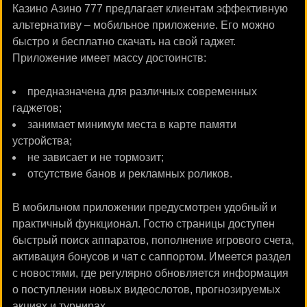
Казино Азино 777 предлагает клиентам эффективную
альтернативу – мобильное приложение. Его можно
быстро и бесплатно скачать на свой гаджет.
Приложение имеет массу достоинств:
предназначена для различных современных
гаджетов;
занимает минимум места в карте памяти
устройства;
не зависает и не тормозит;
отсутствие банов и рекламных роликов.
В мобильном приложении предусмотрен удобный и
практичный функционал. Гостю страницы доступен
быстрый поиск аппаратов, пополнение игрового счета,
активация бонусов и чат с саппортом. Имеется раздел
с новостями, где регулярно обновляется информация
о поступлении новых видеослотов, прогнозируемых
акциях и турнирах.