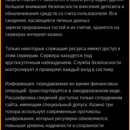
большое внимание безопасности внесения депозита и
обналичивания средств со счета пользователя. Все
сведения, касающиеся личных данных
зарегистрированных гостей и их счетов, хранятся на
серверах интернет-казино.
Только некоторые служащие ресурса имеют доступ к
этим серверам. Сервера находятся под
круглосуточным наблюдением. Служба безопасности
контролирует и проверяет каждый вход в систему.
Информация, передаваемая во время финансовых
операций, транспортируется в закодированном виде.
Расшифровка сведений доступна только сотрудникам
сайта, имеющим специальный допуск. Казино три
топора использует современные протоколы
шифрования, которые регулярно обновляются,
повышая уровень надежности и сохранности