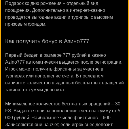
Подарок ко дню рождения – отдельный вид
поощрения. Дополнительно в интернет-казино
проводятся выгодные акции и турниры с высоким
призовым фондом.
Как получить бонус в Азино777
Первый бездеп в размере 777 рублей в казино
Azino777 автоматически выдается после регистрации.
Игрок может получить фриспины за участие в
турнирах или пополнение счета. В последнем
варианте количество выданных бесплатных вращений
зависит от суммы депозита.
Минимальное количество бесплатных вращений – 30
FS. Выдаются они за пополнение счета на сумму от 5
000 рублей. Наибольшее число фриспинов – 600.
Зачисляются они на счет, если игрок внес депозит