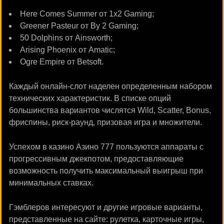
Here Comes Summer от 1x2 Gaming;
Greener Pasteur от By 2 Gaming;
50 Dolphins от Ainsworth;
Arising Phoenix от Amatic;
Ogre Empire от Betsoft.
Каждый онлайн-слот наделен определенным набором
технических характеристик. В списке опций
большинства вариантов числятся Wild, Scatter, Bonus,
фриспины, риск-раунд, призовая игра и множители.
Успехом в казино Азино 777 пользуются аппараты с
прогрессивным джекпотом, предоставляющие
возможность получить максимальный выигрыш при
минимальных ставках.
Гэмблеров интересуют и другие игровые варианты,
представленные на сайте: рулетка, карточные игры,